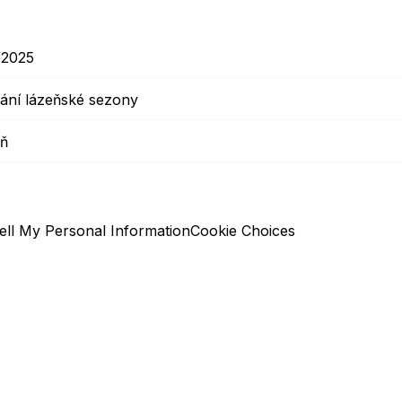
/2025
rání lázeňské sezony
ň
ell My Personal Information
Cookie Choices