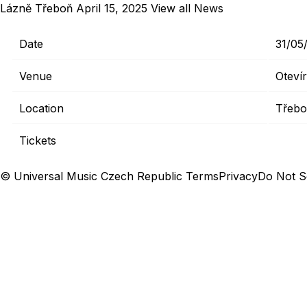
Lázně Třeboň
April 15, 2025
View all News
Date
31/05
Venue
Oteví
Location
Třebo
Tickets
© Universal Music Czech Republic
Terms
Privacy
Do Not S