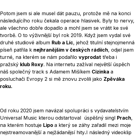
Potom jsem si ale musel dát pauzu, protože mě na konci
následujícího roku čekala operace hlasivek. Byly to nervy,
ale všechno dobře dopadlo a mohl jsem se vrátit ke své
tvorbě. O to výživnější byl rok 2019. Když jsem vydal své
druhé studiové album
Rub a Líc
, jehož titulní stejnojmenná
píseň patřila k
nejhranějším v českých rádiích
, odjel jsem
turné, na kterém se nám podařilo
vyprodat
třeba i
pražský
klub Roxy
. Na internetu zažíval největší úspěch
náš společný track s Adamem Mišíkem
Cizinka
a
posluchači Evropy 2 si mě znovu zvolili jako
Zpěváka
roku.
Od roku 2020 jsem navázal spolupráci s vydavatelstvím
Universal Music kterou odstartoval úspěšný singl
Prach
,
na kterém hostuje
Lipo
a který se záhy zařadil mezi moje
nejstreamovanější a nejžádanějsí hity
.
I následný videoklip