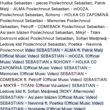
Hudba
Sebastian - pieces
Poslechnout
Sebastian, Patrik
Malý - ALMA
Poslechnout
Sebastian - mOOZA.
Poslechnout
Sebastian, Rohony - HOLKA CO ZAPOMÍNÁ
Poslechnout
Sebastian - Memories
Poslechnout
Sebastian, Petroff - COMEBACK
Poslechnout
Sebastian -
Asi jsem blázen
Poslechnout
Sebastian, Mikýř - Titáni
(ostrovní edice)
Poslechnout
Sebastian, Sofian Medjmedj -
Ledovej klid
Poslechnout
Sebastian, Poetika - Nevinná
Poslechnout
Video
SEBASTIAN – ALMA ft. Patrik Malý
(Official Music Video)
SEBASTIAN – mOOZA. (Official
Music Video)
SEBASTIAN x ROHONY – HOLKA CO
ZAPOMÍNÁ (Official Music Video)
SEBASTIAN –
Memories (Official Music Video)
SEBASTIAN –
COMEBACK ft. Petroff (Official Music Video)
SEBASTIAN
x MIKÝŘ – TITÁNI (Official Vizualizer)
SEBASTIAN –
Ledovej klid ft. Sofian Medjmedj (ROXY Aftermovie)
SEBASTIAN – Asi jsem blázen (Official Music Video)
SEBASTIAN – Nevinná ft. Poetika (Official Music Video)
SEBASTIAN – Nostalgie (Official Music Video)